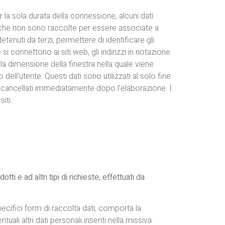
 la sola durata della connessione, alcuni dati
oni che non sono raccolte per essere associate a
tenuti da terzi, permettere di identificare gli
 si connettono ai siti web, gli indirizzi in notazione
 la dimensione della finestra nella quale viene
 dell’utente. Questi dati sono utilizzati al solo fine
no cancellati immediatamente dopo l’elaborazione. I
iti.
ti e ad altri tipi di richieste, effettuati da
specifici form di raccolta dati, comporta la
ali altri dati personali inseriti nella missiva.