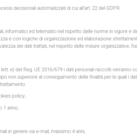
rocessi decisionali automatizzati di cui all’art. 22 del GDPR.
, informatici ed telematici nel rispetto delle norme in vigore e dei 
za e con logiche di organizzazione ed elaborazione strettamente 
vatezza dei dati trattati, nel rispetto delle misure organizzative, fi
1 lett. e) del Reg. UE 2016/679 i dati personali raccolti verranno
empo non superiore al conseguimento delle finalità per le quali i da
l trattamento:
okies policy;
o 1 anno;
li in genere via e-mail, massimo 4 anni,