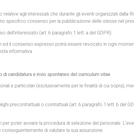
lative agli interessati che durante gli eventi organizzati dalla Riv
o specifico consenso per la pubblicazione delle stesse nel pres
o dell’interessato (art. 6 paragrafo 1 lett. a del GDPR).
oltativi ed il consenso espresso potrà essere revocato in ogni mo
esta informativa.
 di candidatura e invio spontaneo del curriculum vitae
ersonali e particolari (esclusivamente per le finalità di cui sopra), 
hi precontrattuali o contrattuali (art. 6 paragrafo 1 lett. b del GDPR
essari per poter avviare la procedura di selezione del personale. 
ne e conseguentemente di valutare la sua assunzione.