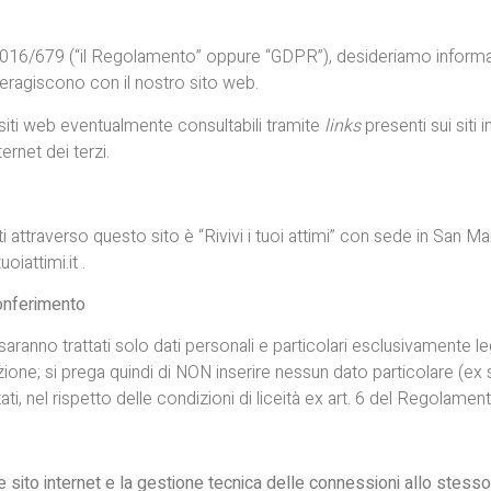
016/679 (“il Regolamento” oppure “GDPR”), desideriamo informare gl
teragiscono con il nostro sito web.
i siti web eventualmente consultabili tramite
links
presenti sui siti
ernet dei terzi.
lti attraverso questo sito è “Rivivi i tuoi attimi” con sede in San
oiattimi.it .
 conferimento
 saranno trattati solo dati personali e particolari esclusivamente l
unzione; si prega quindi di NON inserire nessun dato particolare (ex
ati, nel rispetto delle condizioni di liceità ex art. 6 del Regolament
 sito internet e la gestione tecnica delle connessioni allo stesso