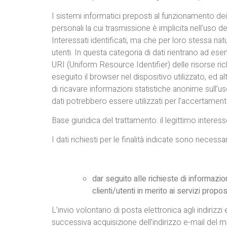
I sistemi informatici preposti al funzionamento dei
personali la cui trasmissione è implicita nell’uso 
Interessati identificati, ma che per loro stessa nat
utenti. In questa categoria di dati rientrano ad esemp
URI (Uniform Resource Identifier) delle risorse rich
eseguito il browser nel dispositivo utilizzato, ed alt
di ricavare informazioni statistiche anonime sull’
dati potrebbero essere utilizzati per l’accertamento d
Base giuridica del trattamento: il legittimo interesse
I dati richiesti per le finalità indicate sono necess
dar seguito alle richieste di informazion
clienti/utenti in merito ai servizi propos
L’invio volontario di posta elettronica agli indirizz
successiva acquisizione dell’indirizzo e-mail del mit