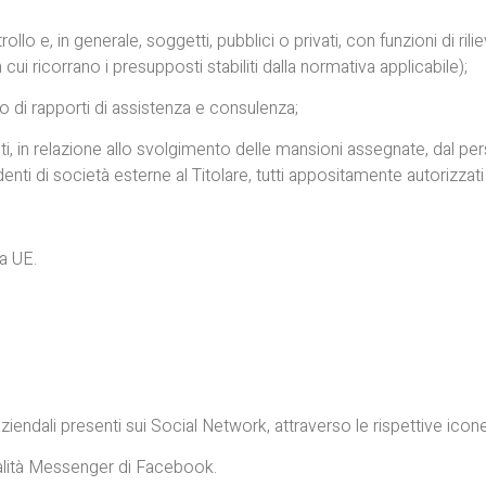
ollo e, in generale, soggetti, pubblici o privati, con funzioni di ril
in cui ricorrano i presupposti stabiliti dalla normativa applicabile);
to di rapporti di assistenza e consulenza;
i, in relazione allo svolgimento delle mansioni assegnate, dal person
endenti di società esterne al Titolare, tutti appositamente autorizzat
ra UE.
 aziendali presenti sui Social Network, attraverso le rispettive ico
onalità Messenger di Facebook.