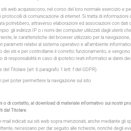
 siti web acquisiscono, nel corso del loro normale esercizio e per
dei protocolli di comunicazione di internet. Si tratta di informazi
ura potrebbero, attraverso elaborazioni ed associazioni con dati de
io: gli indirizzi IP o i nomi dei computer utilizzati dagli utenti che
ieste, le caratteristiche del browser utilizzato per la navigazione,
ri parametri relativi al sistema operativo e all’ambiente informatico
uso dei siti e per controllarne il corretto funzionamento, e vengo
i responsabilità in caso di ipotetici reati informatici ai danni dei s
 del Titolare (art. 6 paragrafo 1 lett. f del GDPR).
ari per poter permettere la navigazione sul sito.
i o di contatto, al download di materiale informativo sui nostri prodot
ti dal Titolare.
i e-mail indicati sui siti web sopra menzionati, anche mediante gli 
tente, necessario per dar seguito alle richieste, nonché degli eventu